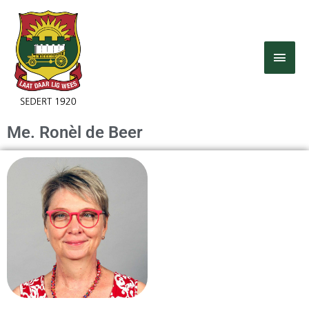
Skip
MAI
to
MEN
content
Me. Ronèl de Beer