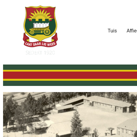
Skip
to
content
Tuis
Affie