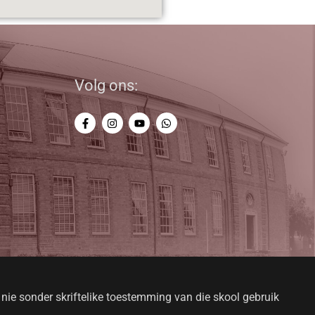
Volg ons:
 nie sonder skriftelike toestemming van die skool gebruik