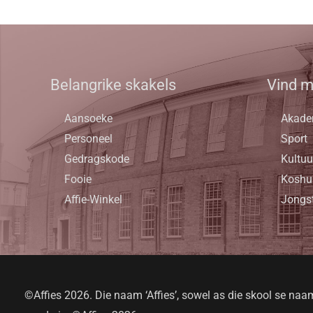
Belangrike skakels
Vind m
Aansoeke
Akade
Personeel
Sport
Gedragskode
Kultuu
Fooie
Koshu
Affie-Winkel
Jongs
©Affies 2026. Die naam ‘Affies’, sowel as die skool se naa