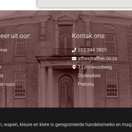
eer uit oor:
Kontak ons:
mie
012 344 3805
affies@affies.co.za
r
1 Lynnwoodweg
is
Clydesdale
te nuus
Pretoria
m, wapen, kleure en klere is geregistreerde handelsmerke en mag