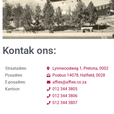
Kontak ons:
Straatadres:
Lynnwoodweg 1, Pretoria, 0002
Posadres:
Posbus 14078, Hatfield, 0028
E-posadres:
affies@affies.co.za
Kantoor:
012 344 3805
012 344 3806
012 344 3807