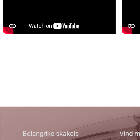
Belangrike skakels
Vind m