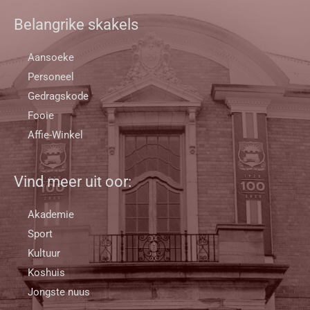
Belangrike skakels
Aansoeke
Personeel
Gedragskode
Fooie
Affie-Winkel
Vind meer uit oor:
Akademie
Sport
Kultuur
Koshuis
Jongste nuus