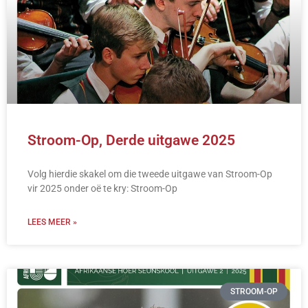
Stroom-Op, Derde uitgawe 2025
Volg hierdie skakel om die tweede uitgawe van Stroom-Op
vir 2025 onder oë te kry: Stroom-Op
LEES MEER »
STROOM-OP