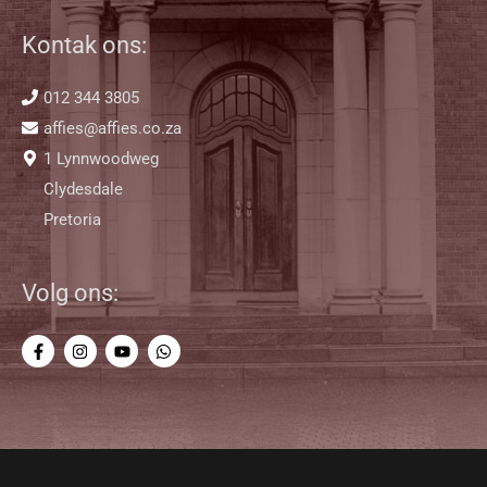
Kontak ons:
012 344 3805
affies@affies.co.za
1 Lynnwoodweg
Clydesdale
Pretoria
Volg ons: