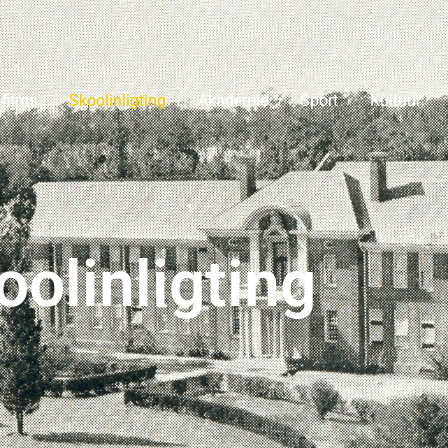
-films
Skoolinligting
Akademie
Sport
Kultuur
oolinligting