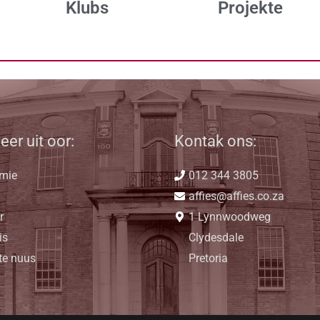
Klubs
Projekte
eer uit oor:
Kontak ons:
mie
012 344 3805
affies@affies.co.za
r
1 Lynnwoodweg
is
Clydesdale
te nuus
Pretoria