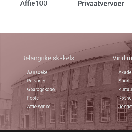
Affie100
Privaatvervoer
Belangrike skakels
Vind m
Aansoeke
Akade
Personeel
Sport
Gedragskode
Kultuu
Fooie
Koshu
Affie-Winkel
Jongs