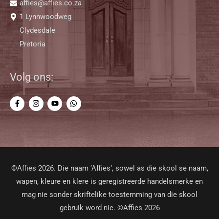
affies@affies.co.za
1 Lynnwoodweg
Clydesdale
Pretoria
Volg ons:
©Affies 2026. Die naam ‘Affies’, sowel as die skool se naam,
wapen, kleure en klere is geregistreerde handelsmerke en
mag nie sonder skriftelike toestemming van die skool
gebruik word nie. ©Affies 2026