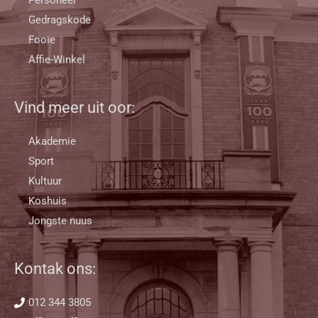
Gedragskode
Fooie
Affie-Winkel
Vind meer uit oor:
Akademie
Sport
Kultuur
Koshuis
Jongste nuus
Kontak ons:
012 344 3805