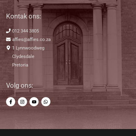
Kontak ons:
012 344 3805
affies@affies.co.za
1 Lynnwoodweg
Clydesdale
Pretoria
Volg ons: