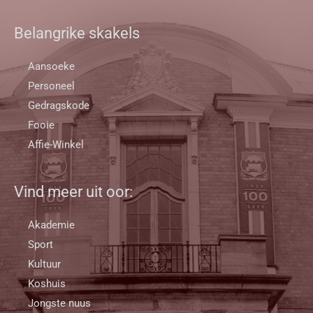
Belangrike skakels
Aansoeke
Personeel
Gedragskode
Fooie
Affie-Winkel
Vind meer uit oor:
Akademie
Sport
Kultuur
Koshuis
Jongste nuus