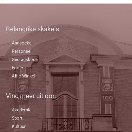
Belangrike skakels
Aansoeke
Personeel
Gedragskode
Fooie
Affie-Winkel
Vind meer uit oor:
Akademie
Sport
Kultuur