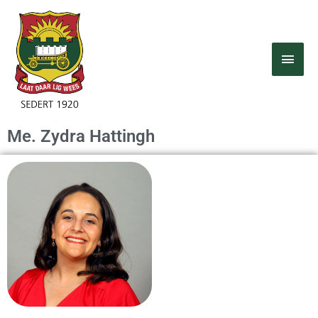
Skip
MAI
to
MEN
content
Me. Zydra Hattingh