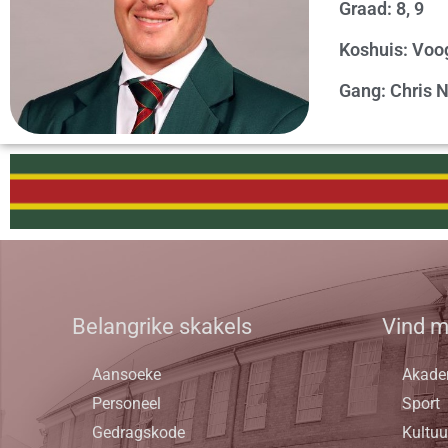
Graad: 8, 9
Koshuis: Voo
Gang: Chris N
Belangrike skakels
Vind m
Aansoeke
Akade
Personeel
Sport
Gedragskode
Kultuu