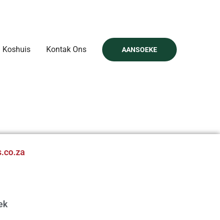
Koshuis
Kontak Ons
AANSOEKE
.co.za
iek