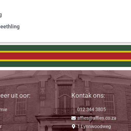
g
eethling
eer uit oor:
Kontak ons:
mie
012 344 3805
affies@affies.co.za
r
1 Lynnwoodweg