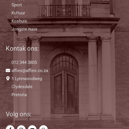
Sport
Kultuur
Koshuis
Jongste nuus
Kontak ons:
012 344 3805
affies@affies.co.za
1 Lynnwoodweg
Clydesdale
Pretoria
Volg ons: